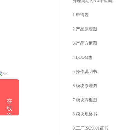
办理周期为3-4个星期。
1.申请表
2.产品原理图
3.产品方框图
4.BOOM表
5.操作说明书
6.模块原理图
7.模块方框图
在
线
8.模块规格书
咨
询
9.工厂ISO9001证书