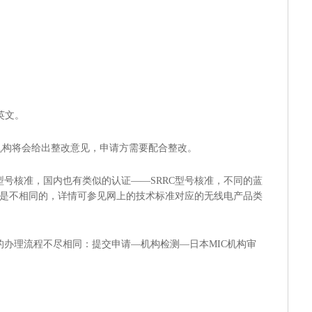
英文。
机构将会给出整改意见，申请方需要配合整改。
行型号核准，国内也有类似的认证——SRRC型号核准，不同的蓝
试标准是不相同的，详情可参见网上的技术标准对应的无线电产品类
证的办理流程不尽相同：提交申请—机构检测—日本MIC机构审