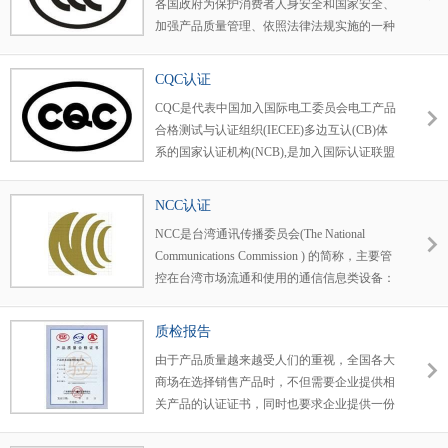
各国政府为保护消费者人身安全和国家安全、
加强产品质量管理、依照法律法规实施的一种
产品合格评定制度。所谓3C认证，就是中国强
制性产品认证制度，英文名称
CQC认证
ChinaCompulsoryCertification，英文缩写CCC
CQC是代表中国加入国际电工委员会电工产品
合格测试与认证组织(IECEE)多边互认(CB)体
系的国家认证机构(NCB),是加入国际认证联盟
(IQNet)和国际有机农业运动联盟(IFOAM)的国
家认证机构，CQC与国外诸多知名认证机构间
NCC认证
的国际互认业务，以及广泛的国际交流，使
NCC是台湾通讯传播委员会(The National
CQC赢得了良好的国际形象。
Communications Commission ) 的简称，主要管
控在台湾市场流通和使用的通信信息类设备：
1. LPE：Low Power Equipment即低功率设备(例
如：蓝牙、WIFI类设备)； 2. TTE：
质检报告
Telecommunications Terminal Equipment即通讯终
由于产品质量越来越受人们的重视，全国各大
端设备(例如：手机、平板类设备) 。
商场在选择销售产品时，不但需要企业提供相
关产品的认证证书，同时也要求企业提供一份
由“权威机构”出具的相关《产品质量检测报