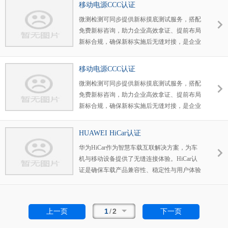
告》，我公司同中国赛宝实验室、深圳电子产
移动电源CCC认证
品质量检测中心、深圳市计量质量检测研究
微测检测可同步提供新标摸底测试服务，搭配
院、信息产业部第四研究所、广州威凯检测技
免费新标咨询，助力企业高效拿证、提前布局
术研究院、信息产业部通信计量中心等多家权
新标合规，确保新标实施后无缝对接，是企业
威检测机构具保持良好合作关系；可以为企业
移动电源CCC认证优选合作伙伴。
在送检过程中节省很多时间和精力，使广大企
业的产品能快速的占领有利的地位。
移动电源CCC认证
微测检测可同步提供新标摸底测试服务，搭配
免费新标咨询，助力企业高效拿证、提前布局
新标合规，确保新标实施后无缝对接，是企业
移动电源CCC认证优选合作伙伴。
HUAWEI HiCar认证
华为HiCar作为智慧车载互联解决方案，为车
机与移动设备提供了无缝连接体验。HiCar认
证是确保车载产品兼容性、稳定性与用户体验
的关键环节。微测检测为您系统梳理HiCar认
证全流程，助力企业高效通过认证，抢占车载
互联市场先机。
1
/
2
上一页
下一页