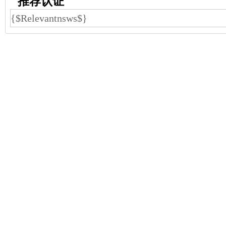
推荐认证
{$Relevantnsws$}