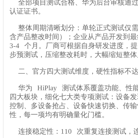
全部项目测试合格、华为后台审核通过，下
认证证书。
整体周期清晰划分：单轮正式测试仅需 
含产品整改时间）；企业从产品开发到最
3-4 个月。厂商可根据自身研发进度，
步预测试，压缩整改耗时，大幅缩短整体
二、官方四大测试维度，硬性指标不
华为 HiPlay 测试体系覆盖功能、
四大板块，细化七大类专项测试：设备发
控制、多设备抢占、设备快速切换、传输
性，每一项均有明确量化门槛。
连接稳定性：110 次重复连接测试，