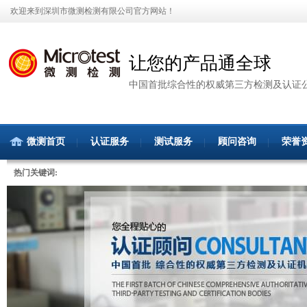
欢迎来到深圳市微测检测有限公司官方网站！
让您的产品通全球
中国首批综合性的权威第三方检测及认证
微测首页
认证服务
测试服务
顾问咨询
荣誉
热门关键词: