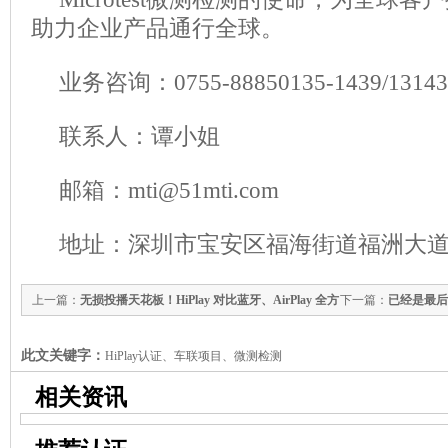
助力企业产品通行全球。
业务咨询：0755-88850135-1439/1314
联系人：谭小姐
邮箱：mti@51mti.com
地址：深圳市宝安区福海街道福洲大道
上一篇：
无损投播天花板！HiPlay 对比蓝牙、AirPlay 全方
下一篇：
已经是最后
位碾压，高端音响产品核心竞争力拉满
此文关键字：
HiPlay认证、车联项目、微测检测
相关资讯