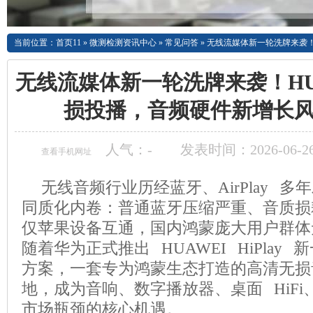
当前位置：
首页11
»
微测检测资讯中心
»
常见问答
»
无线流媒体新一轮洗牌来袭！H
无线流媒体新一轮洗牌来袭！HUAWE
损投播，音频硬件新增长
人气：
-
发表时间：2026-06-26
查看手机网址
无线音频行业历经蓝牙、AirPlay 
同质化内卷：普通蓝牙压缩严重、音质损耗大
仅苹果设备互通，国内鸿蒙庞大用户群体
随着华为正式推出 HUAWEI HiPlay
方案，一套专为鸿蒙生态打造的高清无损
地，成为音响、数字播放器、桌面 HiF
市场瓶颈的核心机遇。