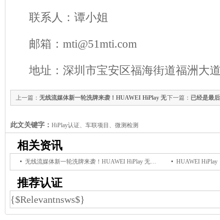
联系人：谭小姐
邮箱：mti@51mti.com
地址：深圳市宝安区福海街道福洲大道
上一篇：
无线流媒体新一轮洗牌来袭！HUAWEI HiPlay 无
下一篇：
已经是最后
损投播，音频硬件新增长风口正式开启
此文关键字：
HiPlay认证、车联项目、微测检测
相关资讯
无线流媒体新一轮洗牌来袭！HUAWEI HiPlay 无损投播，音频硬件新增长风口正式开启
推荐认证
{$Relevantnsws$}