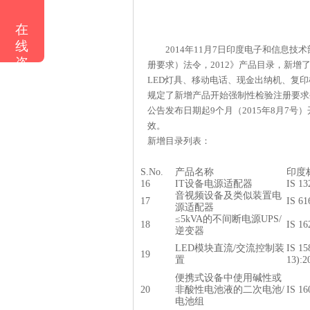
在
线
2014年11月7日印度电子和信息技术
咨
册要求）法令，2012》产品目录，新增了
询
LED灯具、移动电话、现金出纳机、复
规定了新增产品开始强制性检验注册要求
公告发布日期起9个月（2015年8月7号
效。
新增目录列表：
S.No.
产品名称
印度
16
IT设备电源适配器
IS 13
音视频设备及类似装置电
17
IS 61
源适配器
≤5kVA的不间断电源UPS/
18
IS 16
逆变器
LED模块直流/交流控制装
IS 15
19
置
13):2
便携式设备中使用碱性或
20
非酸性电池液的二次电池/
IS 16
电池组