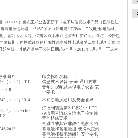
部（DEITY）发布正式公告更新了《电子与信息技术产品（强制性注
包括电源适配器，≤5kVA的不间断电源/逆变器、二次电池/电池组、
印机、智能卡读卡器、便携装置用移动电源等15类产品。同时，公告也
生效日期：便携式设备使用碱性或非酸性电池液的二次电池/电池组自
）开始生效，其他产品将于公告日期起6个月（2015年5月7号）正式生
标准编号
印度标准名称
252 (part-1):2010
信息技术设备-安全-通用要求
音频、视频及类似电子设备-安
6:2010
全要求
242 (part-1):2014
不间断电源通用及安全要求
灯控制装置第2-13部分：LED
885 (part 2/section
模块用直流或交流电子控制装
012
置的特殊要求
含碱性或其它非酸性电解液的
046:2012
蓄电池和蓄电池组-便携式密封
蓄电池和蓄电池组的安全要求