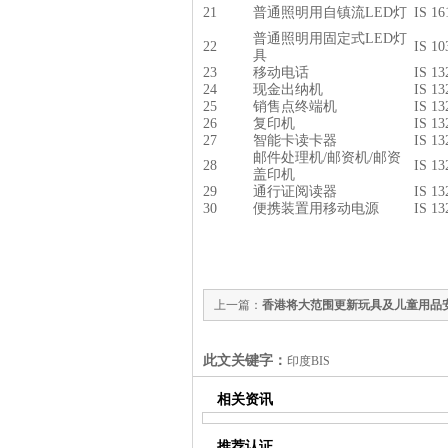
21
普通照明用自镇流LED灯
IS 16
普通照明用固定式LED灯
22
IS 10
具
23
移动电话
IS 13
24
现金出纳机
IS 13
25
销售点终端机
IS 13
26
复印机
IS 13
27
智能卡读卡器
IS 13
邮件处理机/邮资机/邮资
28
IS 13
盖印机
29
通行证阅读器
IS 13
30
便携装置用移动电源
IS 13
上一篇：
香港将大范围更新玩具及儿童用品
此文关键字：
印度BIS
相关资讯
推荐认证