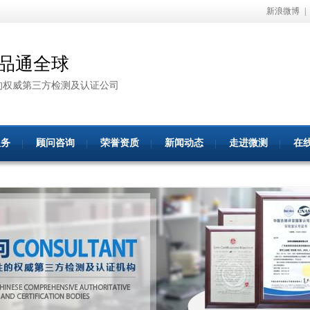
新浪微博
|
品通全球
的权威第三方检测及认证公司
服务
顾问咨询
荣誉资质
新闻动态
走进微测
在