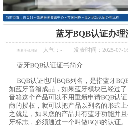
当前位置：
首页11
»
微测检测资讯中心
»
常见问答
»
蓝牙BQB认证办理流程
蓝牙BQB认证办理
人气：
-
发表时间：2025-07-16
查看手机网址
蓝牙BQB
认证证书
简介
BQB认证也叫BQB列名，是指蓝牙B
如蓝牙音箱成品，如果
蓝牙模块
已经过了
音箱
这个产品可以不用重新申请BQB认
商的授权，就可以把产品以列名的形式上
之就是，如果您的产品具有
蓝牙功能
并且
牙标志，必须通过一个叫做BQB的认证。