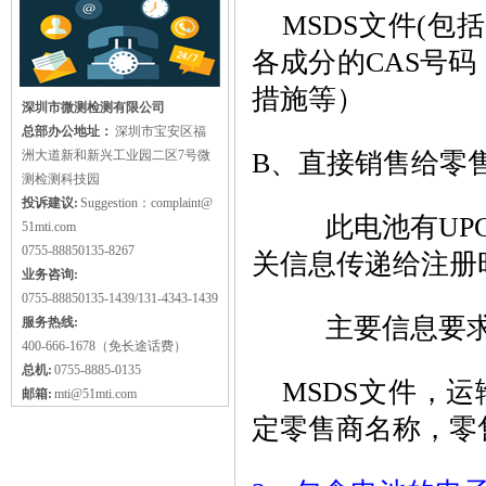
MSDS文件(包
各成分的CAS号
措施等）
深圳市微测检测有限公司
总部办公地址：
深圳市宝安区福
洲大道新和新兴工业园二区7号微
B、直接销售给零
测检测科技园
投诉建议:
Suggestion：complaint@
此电池有UPC/
51mti.com
0755-88850135-8267
关信息传递给注册
业务咨询:
0755-88850135-1439/131-4343-1439
主要信息要求
服务热线:
400-666-1678（免长途话费）
总机:
0755-8885-0135
MSDS文件，运
邮箱:
mti@51mti.com
定零售商名称，零