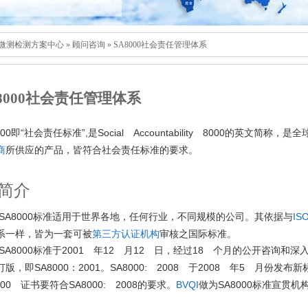
微测检测方案中心
»
顾问咨询
»
SA8000社会责任管理体系
8000
社会责任管理体系
00
“
”,
Social Accountability 8000
即
社会责任标准
是
的英文简称，是全
商
所供应的产品，皆符合社会责任标准的要求。
简介
SA8000
IS
标准适用于世界各地，任何行业，不同规模的公司。其依据与
系一样，皆为一套可被
第三方认证机构
审核之国际标准。
SA8000
2001
12
12
18
标准于
年
月
日，经过
个月的公开咨询和深
SA8000
2001
SA8000: 2008
2008
5
订版，即
：
。
于
年
月份发布新
000
SA8000: 2008
BVQI
做为
SA8000
证书要符合
的要求。
标准宣贯机