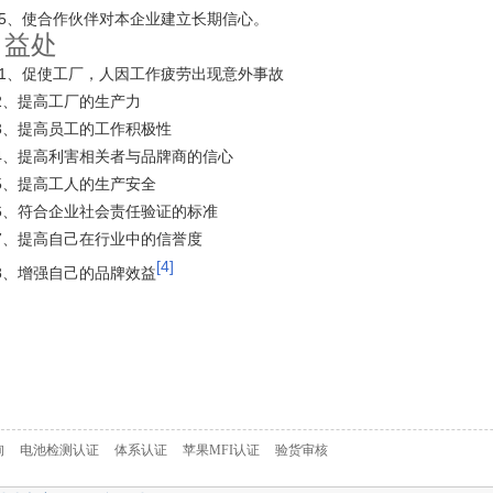
5
、使合作伙伴对本企业建立长期信心。
益处
9
1
、促使工厂，人因工作疲劳出现意外事故
2
、提高工厂的生产力
3
、提高员工的工作积极性
4
、提高利害相关者与品牌商的信心
5
、提高工人的生产安全
6
、符合企业社会责任验证的标准
7
、提高自己在行业中的信誉度
[4]
8
、增强自己的品牌效益
询
电池检测认证
体系认证
苹果MFI认证
验货审核