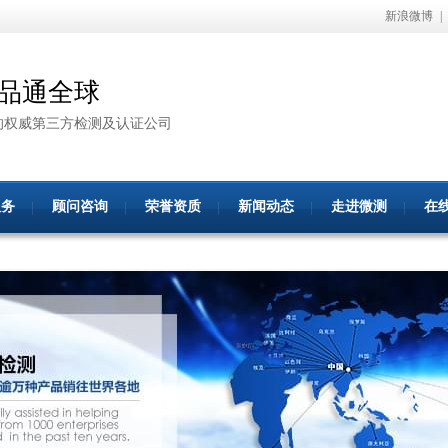
新浪微博
|
品通全球
的权威第三方检测及认证公司
服务
顾问咨询
荣誉资质
新闻动态
走进微测
在