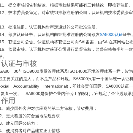
11
、提交审核报告和结论。根据审核结果可能有三种结论，即推荐注册、
12
、技术委员会审定。对审核组推荐注册的公司，认证机构技术委员会审
。
13
、批准注册。认证机构对审定通过的公司批准注册。
14
SA8000
证书
、颁发认证证书。认证机构向经批准注册的公司颁发
认证
15
SAI
SAI
、获证公司公告。认证机构将获证公司向
备案，由
在其网站公
16
、监督审核。认证机构对获证公司进行监督审核，监督审核每半年一次
评。
认证与审核
7
SA80 00
ISO9000
ISO14000
与
质量管理体系及
环境管理体系一样，皆为
SA8000
它主要关注的是人，而不是产品和环境。
只有一个国际统一认证
ocial Accountability International)
SA8000
，即社会责任国际。
认证一
SA8000
月复查一次。
是保护企业内部劳工的权利，它规定了企业必须承
作用
8
1
、减少国外客户对供应商的第二方审核，节省费用；
2
、更大程度的符合当地法规要求；
3
、建立国际公信力；
4
、使消费者对产品建立正面情感；