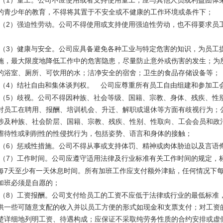
）童工。公司不应使用或者支持使用童工，应与其他人员或利益团体
的青少年的教育，不得将其置于不安全或不健康的工作环境或条件下；
（
2
）强迫性劳动。公司不得使用或支持使用强迫性劳动，也不得要求员
（
3
）健康与安全。公司应具备避免各种工业与特定危害的知识，为员工
施，最大限度地降低工作中的危害隐患，尽量防止意外或伤害的发生；为
的浴室、厕所、可饮用的水；洁净安全的宿舍；卫生的食品存储设备等；
（
4
）结社自由和集体谈判权。 公司应尊重所有员工自由组建和参加工
（
5
）歧视。公司不得因种族、社会等级、国籍、宗教、身体、残疾、性
对员工在聘用、报酬、培训机会、升迁、解职或退休等方面有歧视行为；
涉及种族、社会阶层、国籍、宗教、残疾、性别、性取向、工会会员和政
虐待性或剥削性的性侵扰行为，包括姿势、语言和身体的接触；
（
6
）惩戒性措施。公司不得从事或支持体罚、精神或肉体胁迫以及言语
（
7
）工作时间。公司应遵守适用法律及行业标准有关工作时间的规定，
7
每
天至少有一天休息时间。所有加班工作应支付额外津贴，任何情况下
加班必须是自愿的；
（
8
）工资报酬。公司支付给员工的工资不应低于法律或行业的最低标准
供一些可随意支配的收入并以员工方便的形式如现金和支票支付；对工资
楚详细地列明工资、待遇构成；应保证不采取纯劳务性质的合约安排或虚