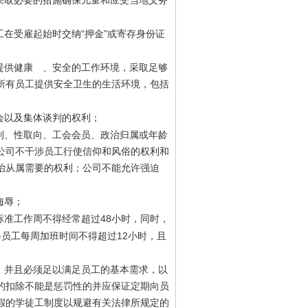
采取必要的措施确保儿童和应受当地义务
“
”
工在受雇起始时交纳
押金
或寄存身份证
提供健康 、安全的工作环境，采取足够
所有员工提供安全卫生的生活环境，包括
会以及集体谈判的权利；
别、性取向、工会会员、政治归属或年龄
公司不干涉员工行使信仰和风俗的权利和
治从属需要的权利；公司不能允许强迫
侮辱；
48
标准工作周不得经常超过
小时，同时，
12
每员工每周加班时间不得超过
小时，且
，并且必须足以满足员工的基本需求，以
的扣除不能是惩罚性的并应保证定期向员
假的学徒工制度以规避有关法律所规定的