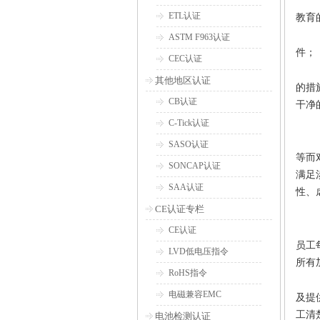
ETL认证
教育
ASTM F963认证
件；
CEC认证
其他地区认证
的措
CB认证
干净
C-Tick认证
SASO认证
等而
SONCAP认证
满足
SAA认证
性、
CE认证专栏
CE认证
员工
LVD低电压指令
所有
RoHS指令
电磁兼容EMC
及提
工清
电池检测认证