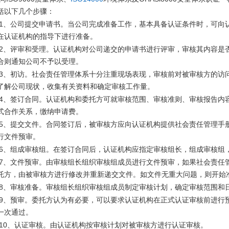
括以下几个步骤：
1
、公司提交申请书。当公司完成准备工作，基本具备认证条件时，可向
在认证机构的指导下进行准备。
2
、评审和受理。认证机构对公司递交的申请书进行评审，审核其内容是
合则通知公司不予以受理。
3
、初访。社会责任管理体系十分注重现场表现，审核前对被审核方的访
了解公司现状，收集有关资料和确定审核工作量。
4
、签订合同。认证机构和委托方可就审核范围、审核准则、审核报告内
式合作关系，缴纳申请费。
5
、提交文件。合同签订后，被审核方应向认证机构提供社会责任管理手
行文件预审。
6
、组成审核组。在签订合同后，认证机构应指定审核组长，组成审核组
7
、文件预审。由审核组长组织审核组成员进行文件预审，如果社会责任
托方，由被审核方进行修改并重新递交文件。如文件无重大问题，则开始
8
、审核准备。审核组长组织审核组成员制定审核计划，确定审核范围和
9
、预审。委托方认为有必要，可以要求认证机构在正式认证审核前进行
一次通过。
10
、认证审核。由认证机构按审核计划对被审核方进行认证审核。