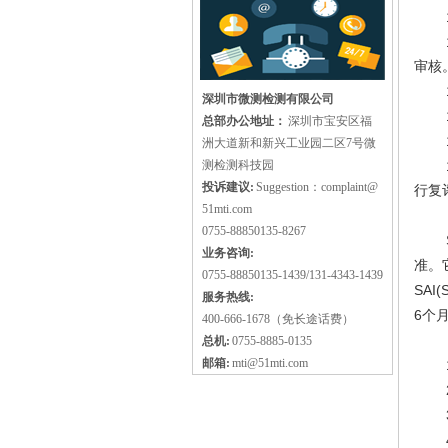
审核
深圳市微测检测有限公司
总部办公地址：
深圳市宝安区福
洲大道新和新兴工业园二区7号微
测检测科技园
投诉建议:
Suggestion：complaint@
行复
51mti.com
0755-88850135-8267
业务咨询:
准。
0755-88850135-1439/131-4343-1439
SAI(S
服务热线:
6
个
400-666-1678（免长途话费）
总机:
0755-8885-0135
邮箱:
mti@51mti.com