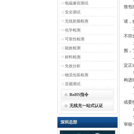
电磁兼容测试
致包
安全测试
无线射频检测
请，
化学检测
不符
可靠性检测
能效检测
围，
材料检测
定正
失效分析
物流包装检测
构进
音频测试
RoHS指令
或委
无线充一站式认证
深圳总部
审核