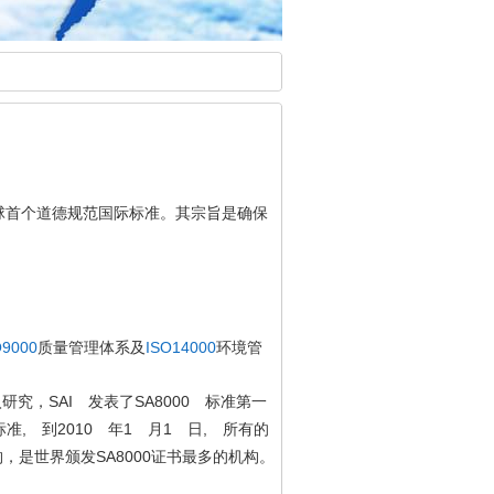
球首个道德规范国际标准。其宗旨是确保
O9000
质量管理体系及
ISO14000
环境管
SAI
SA8000
入研究，
发表了
标准第一
,
2010
1
1
,
标准
到
年
月
日
所有的
SA8000
构，是世界颁发
证书最多的机构。