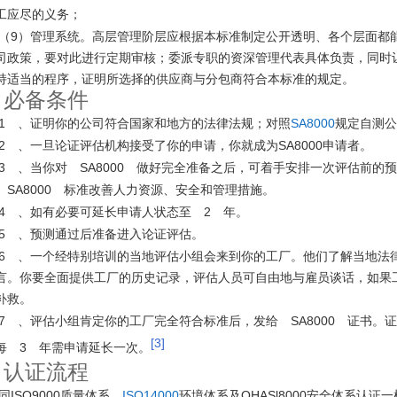
工应尽的义务；
（
9
）管理系统。高层管理阶层应根据本标准制定公开透明、各个层面都
司政策，要对此进行定期审核；委派专职的资深管理代表具体负责，同时
持适当的程序，证明所选择的供应商与分包商符合本标准的规定。
必备条件
5
1
SA8000
规定自测公
、证明你的公司符合国家和地方的法律法规；对照
2
SA8000
、一旦论证评估机构接受了你的申请，你就成为
申请者。
3
SA8000
、当你对
做好完全准备之后，可着手安排一次评估前的预
SA8000
按
标准改善人力资源、安全和管理措施。
4
2
、如有必要可延长申请人状态至
年。
5
、预测通过后准备进入论证评估。
6
、一个经特别培训的当地评估小组会来到你的工厂。他们了解当地法
言。你要全面提供工厂的历史记录，评估人员可自由地与雇员谈话，如果
补救。
7
SA8000
、评估小组肯定你的工厂完全符合标准后，发给
证书。
[3]
3
。每
年需申请延长一次。
认证流程
6
同
ISO9000
ISO14000
环境体系及
OHASl8000
质量体系、
安全体系认证一