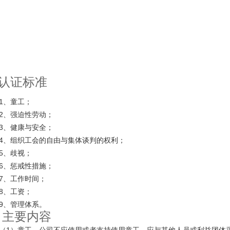
认证标准
1
、童工；
2
、强迫性劳动；
3
、健康与安全；
4
、组织工会的自由与集体谈判的权利；
5
、歧视；
6
、惩戒性措施；
7
、工作时间；
8
、工资；
9
、管理体系。
主要内容
4
（
1