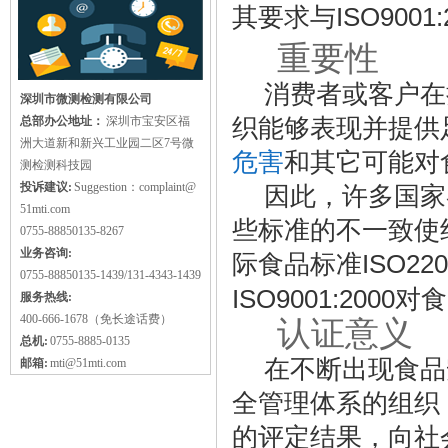
ISO9001:
其要求与
重要性
5
消费者或客户在
深圳市微测检测有限公司
织能够表现并提供
总部办公地址：
深圳市宝安区福
洲大道新和新兴工业园二区7号微
危害
和其它可能对
测检测科技园
投诉建议:
Suggestion：complaint@
因此，许多国家
51mti.com
些标准的不一致使
0755-88850135-8267
业务咨询:
际食品标准
ISO220
0755-88850135-1439/131-4343-1439
ISO9001:2000
对食
服务热线:
400-666-1678（免长途话费）
认证意义
6
总机:
0755-8885-0135
在不断出现食品
邮箱:
mti@51mti.com
全管理体系的组织
的评定结果，向社