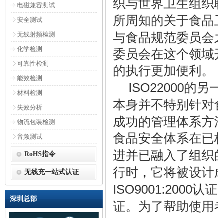
织与世界卫生组织
电磁兼容测试
所周知的关于食品
安全测试
无线射频检测
与食品规范委员会
化学检测
委员会在这个领域
可靠性检测
的执行更加便利。
能效检测
ISO22000
的另
材料检测
本身并不特别针对
失效分析
成功的管理体系方
物流包装检测
食品安全体系在已
音频测试
进并已融入了组织
RoHS指令
行时，它将被设计
无线充一站式认证
ISO9001:2000
认证
深圳总部
证。为了帮助使用