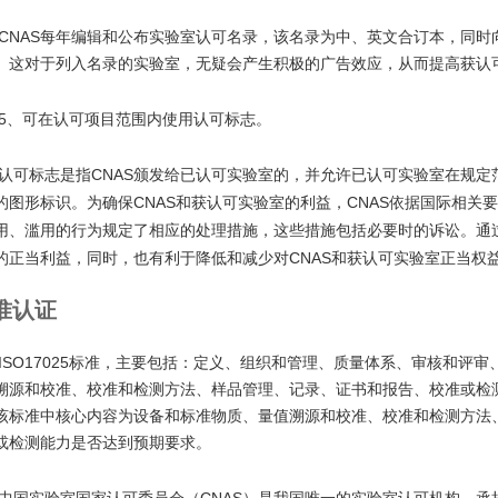
CNAS
每年编辑和公布实验室认可名录，该名录为中、英文合订本，同时
。这对于列入名录的实验室，无疑会产生积极的广告效应，从而提高获认
5
、可在认可项目范围内使用认可标志。
认可标志是指
CNAS
颁发给已认可实验室的，并允许已认可实验室在规定
CNAS
CNAS
的图形标识。为确保
和获认可实验室的利益，
依据国际相关要
用、滥用的行为规定了相应的处理措施，这些措施包括必要时的诉讼。通
CNAS
的正当利益，同时，也有利于降低和减少对
和获认可实验室正当权
准认证
ISO17025
标准，主要包括：定义、组织和管理、质量体系、审核和评审
溯源和校准、校准和检测方法、样品管理、记录、证书和报告、校准或检
该标准中核心内容为设备和标准物质、量值溯源和校准、校准和检测方法
或检测能力是否达到预期要求。