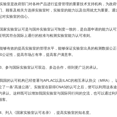
实验室是政府部门对各种产品进行监督管理的重要技术支持机构，为政府
门、顾客及相关方选择实验室时，实验室的能力以及信用就尤为重要。通
起对实验室的信心。
国家实验室认可是与国外实验室认可制度一致的，是自愿申请的能力认可
证明其符合国际上通行的校准与检测实验室能力认可准则。
能够有效的提高实验室的管理水平，能够保证实验室出具的检测数据公正
和公证性，提高市场占有率，提高客户满意率。
3
、参与国际实验室认可双边、多边合作，得到更广泛的承认。
我国的认可机构已经签署与
APLAC
ILAC
MRA
以及
的相互承认协义（
）。
“
”
CNAS
立了一条
高速公路
。实验室在获得
的认可之后，便可以利用这条途
的承认。这样既可以增加我国实验室与国际同行间的交流，也可以通过利
顾客。
4
、列入《国家实验室认可名录》，提高实验室的知名度。