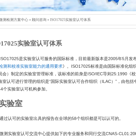
微测检测方案中心
»
顾问咨询
»
ISO17025实验室认可体系
O17025
实验室认可体系
ISO17025
2005
5
是实验室认可服务的国际标准，目前最新版本是
年
月发
检测和校准实验室能力的通用要求
》。
ISO17025
标准是由国际标准化组
ISO/IEC
25:1990
员会）制定的实验室管理标准，该标准的前身是
导则
《校
“
ILAC
”
验室认可进行管理的组织是
国际实验室认可合作组织（
）
，由包括
44
个实验室认可机构参加。
实验室
通过认可的实验室出具的报告在全球的
58
个组织都是可以认可的。
微测实验室认可交流中心提供如下的专业服务和同行交流
CNAS-CL01:20