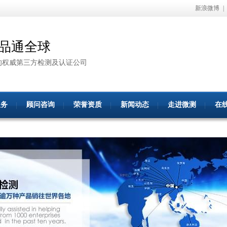
新浪微博
|
品通全球
的权威第三方检测及认证公司
服务
顾问咨询
荣誉资质
新闻动态
走进微测
在