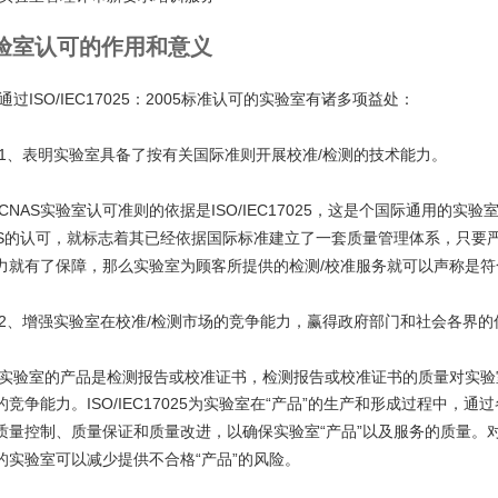
验室认可的作用和意义
通过
ISO/IEC17025
2005
：
标准认可的实验室有诸多项益处：
1
/
、表明实验室具备了按有关国际准则开展校准
检测的技术能力。
CNAS
ISO/IEC17025
实验室认可准则的依据是
，这是个国际通用的实验
S
的认可，就标志着其已经依据国际标准建立了一套质量管理体系，只要
/
力就有了保障，那么实验室为顾客所提供的检测
校准服务就可以声称是符
2
/
、增强实验室在校准
检测市场的竞争能力，赢得政府部门和社会各界的
实验室的产品是检测报告或校准证书，检测报告或校准证书的质量对实验
的竞争能力。
ISO/IEC17025
“
”
为实验室在
产品
的生产和形成过程中，通过
“
”
质量控制、质量保证和质量改进，以确保实验室
产品
以及服务的质量。
“
”
的实验室可以减少提供不合格
产品
的风险。