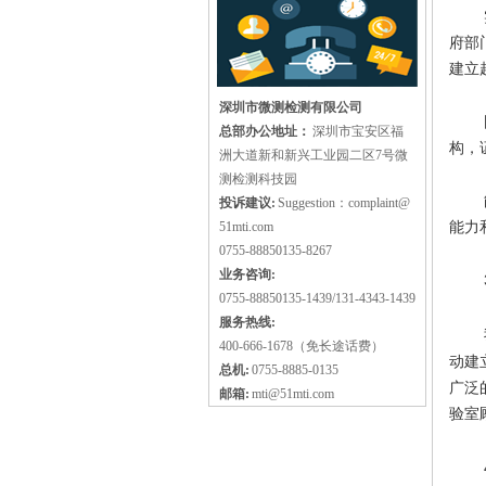
府部
建立
深圳市微测检测有限公司
总部办公地址：
深圳市宝安区福
构，
洲大道新和新兴工业园二区7号微
测检测科技园
投诉建议:
Suggestion：complaint@
能力
51mti.com
0755-88850135-8267
业务咨询:
0755-88850135-1439/131-4343-1439
服务热线:
400-666-1678（免长途话费）
动建
总机:
0755-8885-0135
广泛
邮箱:
mti@51mti.com
验室