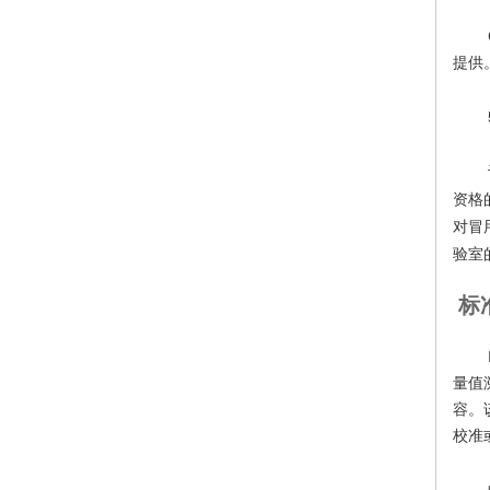
提供
资格
对冒
验室
标
量值
容。
校准