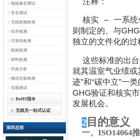
注释：
电磁兼容测试
安全测试
核实
–
一系统
无线射频检测
GHG
则制定的、与
化学检测
独立的文件化的过
可靠性检测
能效检测
这些标准的出台
材料检测
就其温室气业绩或
失效分析
物流包装检测
”
“
”
迹
和
碳中立
一类
音频测试
GHG
验证和核实市
RoHS指令
发展机会。
无线充一站式认证
目的意义
2
深圳总部
一、ISO1406