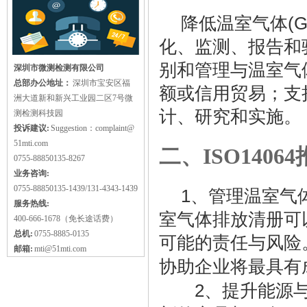
降低温室气体
(
化、监测、报告和
别和管理与温室气
深圳市微测检测有限公司
总部办公地址：
深圳市宝安区福
额或信用贸易；支
洲大道新和新兴工业园二区7号微
计、研究和实施。
测检测科技园
投诉建议:
Suggestion：complaint@
51mti.com
二、ISO1406
0755-88850135-8267
业务咨询:
0755-88850135-1439/131-4343-1439
1
、管理温室气
服务热线:
室气体排放清册可
400-666-1678（免长途话费）
总机:
0755-8885-0135
可能的责任与风险
邮箱:
mti@51mti.com
协助企业将最具有
2
、提升能源