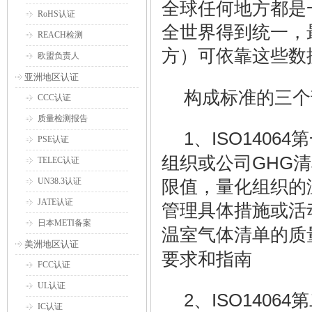
全球任何地方都是
RoHS认证
全世界得到统一，
REACH检测
方）可依靠这些数
欧盟负责人
亚洲地区认证
构成标准的三个
CCC认证
质量检测报告
1
ISO14064
、
第
PSE认证
GHG
组织或公司
清
TELEC认证
UN38.3认证
限值，量化组织的
JATE认证
管理具体措施或活
日本METI备案
温室气体清单的质
美洲地区认证
要求和指南
FCC认证
UL认证
2
ISO14064
、
第
IC认证