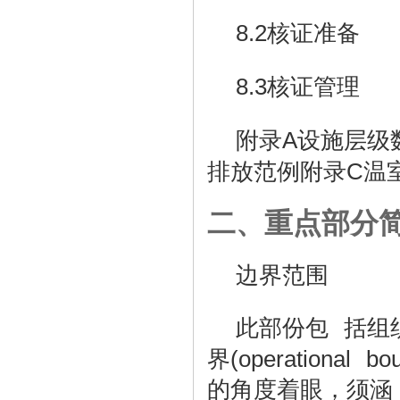
8.2
核证准备
8.3
核证管理
附录
A
设施层级
C
排放范例附录
温
二、重点部分
边界范围
此部份包 括组
(operational bo
界
的角度着眼，须涵