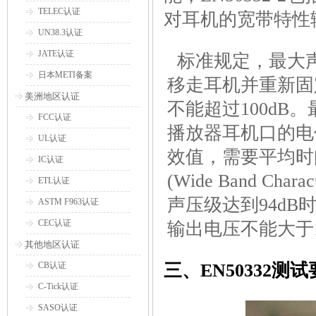
TELEC认证
对耳机的宽带特性
UN38.3认证
JATE认证
标准规定，最大
日本METI备案
移走耳机并重新固
美洲地区认证
不能超过100dB。最大
FCC认证
播放器耳机口的电
UL认证
效值，需要平均时
IC认证
(Wide Band Cha
ETL认证
声压级达到94d
ASTM F963认证
CEC认证
输出电压不能大于1
其他地区认证
CB认证
三、EN50332测
C-Tick认证
SASO认证