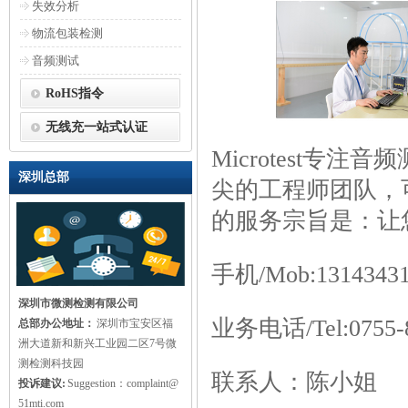
失效分析
物流包装检测
音频测试
RoHS指令
无线充一站式认证
Microtest专
深圳总部
尖的工程师团队，
的服务宗旨是：让
手机/Mob:131434
深圳市微测检测有限公司
业务电话/Tel:0755-8
总部办公地址：
深圳市宝安区福
洲大道新和新兴工业园二区7号微
测检测科技园
联系人：陈小姐
投诉建议:
Suggestion：complaint@
51mti.com