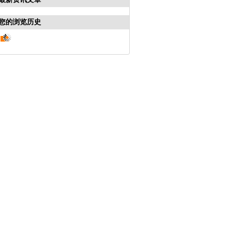
您的浏览历史