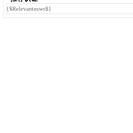
{$Relevantnsws$}