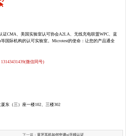
国计量认证CMA、美国实验室认可协会A2LA、无线充电联盟WPC、蓝
n等国际机构的认可实验室。Microtest的使命：让您的产品通全
 13143431439(微信同号)
东（三）座一楼102、三楼302
下一篇：
蓝牙耳机如何申请qi无线认证