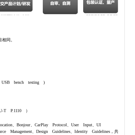
项目相同。
 USB bench testing )
U-T P.1110 ）
tion、Bonjour、CarPlay Protocol、User Input、UI
rce Management、Design Guidelines、Identity Guidelines，共