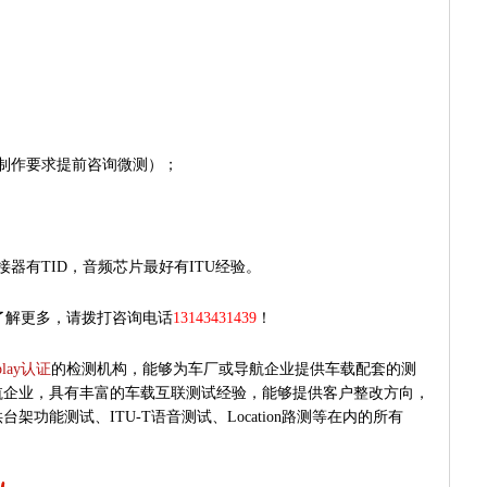
制作要求提前咨询微测）；
器有TID，音频芯片最好有ITU经验。
您想了解更多，请拨打咨询电话
13143431439
！
play认证
的检测机构，能够为车厂或导航企业提供车载配套的测
航企业，具有丰富的车载互联测试经验，能够提供客户整改方向，
功能测试、ITU-T语音测试、Location路测等在内的所有