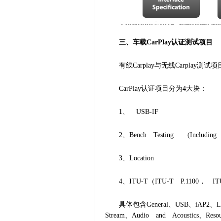
三、车载CarPlay认证测试项目
有线Carplay与无线Carplay测试
CarPlay认证项目分为4大块：
1、 USB-IF
2、Bench Testing (Including
3、Location
4、ITU-T（ITU-T P.1100， IT
具体包含General、USB、iAP2、Loca
Stream、Audio and Acoustics、Resou