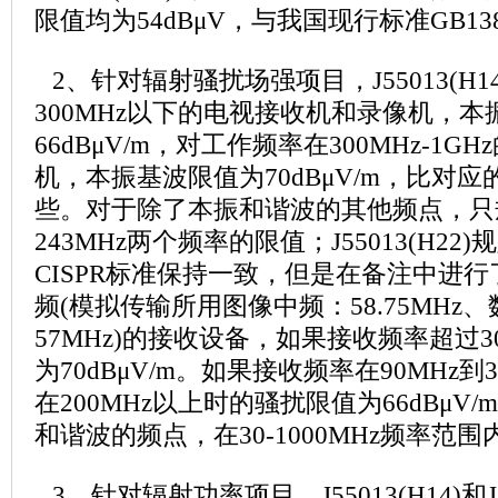
限值均为54dBμV，与我国现行标准GB138
2、针对辐射骚扰场强项目，J55013(H
300MHz以下的电视接收机和录像机，
66dBμV/m，对工作频率在300MHz-1
机，本振基波限值为70dBμV/m，比对应
些。对于除了本振和谐波的其他频点，只规定
243MHz两个频率的限值；J55013(H2
CISPR标准保持一致，但是在备注中进
频(模拟传输所用图像中频：58.75MHz
57MHz)的接收设备，如果接收频率超过3
为70dBμV/m。如果接收频率在90MHz到
在200MHz以上时的骚扰限值为66dBμV
和谐波的频点，在30-1000MHz频率范
3、针对辐射功率项目，J55013(H14)和J5