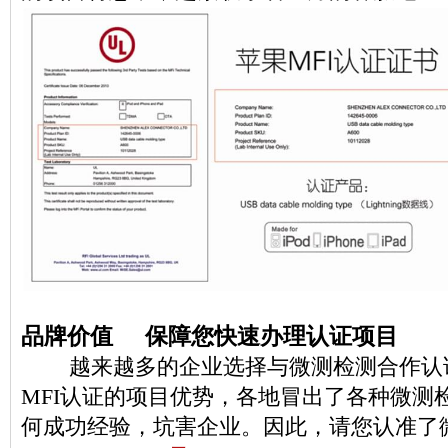
品牌价值 保障您快速办理认证项目
越来越多的企业选择与微测检测合作认
MFI认证的项目优势，各地冒出了各种微测
何成功经验，坑害企业。因此，请您认准了