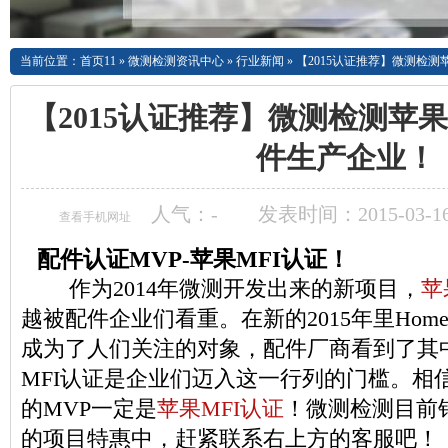
当前位置：
首页11
»
微测检测资讯中心
»
行业新闻
»
【2015认证推荐】微测检测
【2015认证推荐】微测检测苹果
件生产企业！
人气：
-
发表时间：2015-03-16
查看手机网址
配件认证MVP-苹果MFI认证！
作为2014年微测开发出来的新项目，
苹
越被配件企业们看重。在新的2015年里Home
成为了人们关注的对象，配件厂商看到了其
MFI认证是企业们迈入这一行列的门槛。相信
的MVP一定是
苹果MFI认证
！微测检测目前
的项目特惠中，赶紧联系右上方的客服吧！