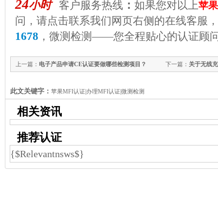
24
小时
：
客户服务热线
如果您对以上
苹果
问，请点击联系我们网页右侧的在线客服
1678
，微测检测——您全程贴心的认证顾
上一篇：
电子产品申请CE认证要做哪些检测项目？
下一篇：
关于无线充
此文关键字：
苹果MFI认证|办理MFI认证|微测检测
相关资讯
推荐认证
{$Relevantnsws$}