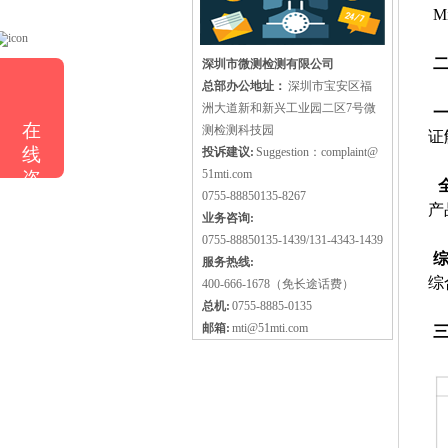
M
深圳市微测检测有限公司
总部办公地址：
深圳市宝安区福
洲大道新和新兴工业园二区7号微
在
测检测科技园
证
线
投诉建议:
Suggestion：complaint@
51mti.com
咨
0755-88850135-8267
询
产
业务咨询:
0755-88850135-1439/131-4343-1439
服务热线:
综
400-666-1678（免长途话费）
总机:
0755-8885-0135
邮箱:
mti@51mti.com