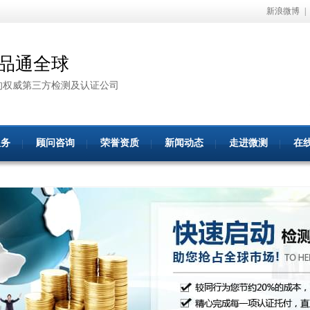
新浪微博
|
品通全球
的权威第三方检测及认证公司
服务
顾问咨询
荣誉资质
新闻动态
走进微测
在