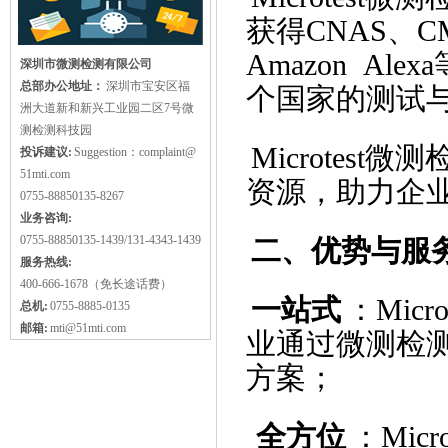
获得CNAS、CMA
Amazon A
深圳市微测检测有限公司
总部办公地址：
深圳市宝安区福
个国家的测试
洲大道新和新兴工业园二区7号微
测检测科技园
Microtes
投诉建议:
Suggestion：complaint@
51mti.com
资源，助力企
0755-88850135-8267
业务咨询:
0755-88850135-1439/131-4343-1439
二、优势与服
服务热线:
400-666-1678（免长途话费）
一站式
：Mic
总机:
0755-8885-0135
邮箱:
mti@51mti.com
业通过微测检
方案；
全方位
：Mic