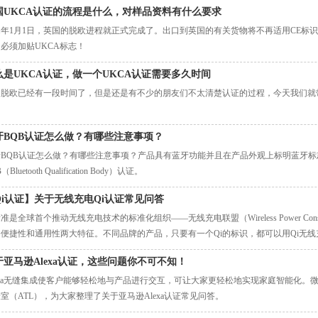
国UKCA认证的流程是什么，对样品资料有什么要求
21年1月1日，英国的脱欧进程就正式完成了。出口到英国的有关货物将不再适用CE标
必须加贴UKCA标志！
么是UKCA认证，做一个UKCA认证需要多久时间
国脱欧已经有一段时间了，但是还是有不少的朋友们不太清楚认证的过程，今天我们就带
牙BQB认证怎么做？有哪些注意事项？
BQB认证怎么做？有哪些注意事项？产品具有蓝牙功能并且在产品外观上标明蓝牙标志（Blu
（Bluetooth Qualification Body）认证。
Qi认证】关于无线充电Qi认证常见问答
标准是全球首个推动无线充电技术的标准化组织——无线充电联盟（Wireless Power Con
便捷性和通用性两大特征。不同品牌的产品，只要有一个Qi的标识，都可以用Qi无
于亚马逊Alexa认证，这些问题你不可不知！
exa无缝集成使客户能够轻松地与产品进行交互，可让大家更轻松地实现家庭智能化。微测检
室（ATL），为大家整理了关于亚马逊Alexa认证常见问答。