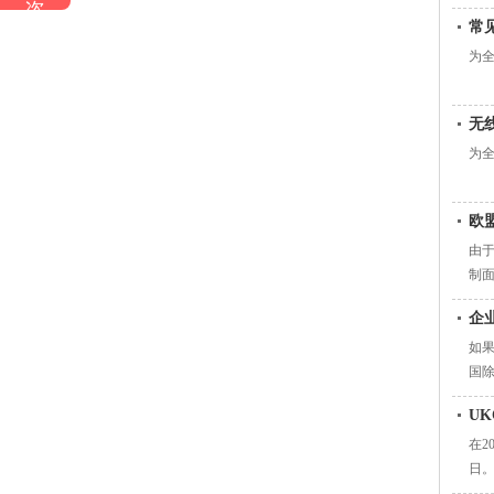
咨
常
询
为
无
为
欧
由于
制面
性
企
如果
国除
行
U
在2
日