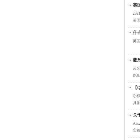
英
20
英国
什
英
蓝
蓝牙
BQB
【
Qi
具备
关
Al
实验