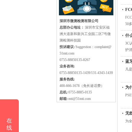
F
FC
深圳市微测检测有限公司
50
总部办公地址：
深圳市宝安区福
洲大道新和新兴工业园二区7号微
什
测检测科技园
3C
投诉建议:
Suggestion：complaint@
护
51mti.com
0755-88850135-8267
蓝
业务咨询:
凡
0755-88850135-1439/131-4343-1439
服务热线:
400-666-1678（免长途话费）
为
总机:
0755-8885-0135
PS
邮箱:
mti@51mti.com
无
在
为
线