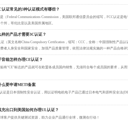
CC认证常见的3种认证模式有哪些？
C是（Federal Communications Commission，美国联邦通信委员会的缩写，
多个州，哥伦比亚以及美国所属地区。
么样的产品才需要3C认证？
认证（英文名称China Compulsory Certification，缩写：CCC，全称：中国强制
消费者人身安全和国家安全，加强产品质量管理，依照法律法规实施的一种产品合格评
牙音箱怎样办理CE认证？
是贴有“CE”标志的产品就可在欧盟各成员国内销售，无须符合每个成员国的要求，从
什么要申请METI备案
E认证是日本强制性安全认证，用以证明电机电子产品已通过日本电气和原料安全法(DEN
线充出口到美国如何办理UL认证？
全球客户提供关键测试资源，助力企业产品通行全球，微测在行动！