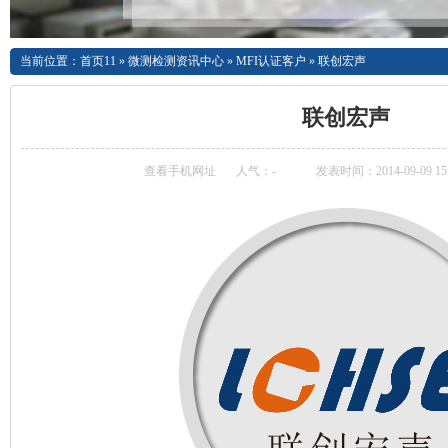
当前位置：
首页11
»
微测检测资讯中心
»
MFI认证客户
»
联创宏声
联创宏声
查看手机网址
人气：
-
发表时间：2014-09-09 15