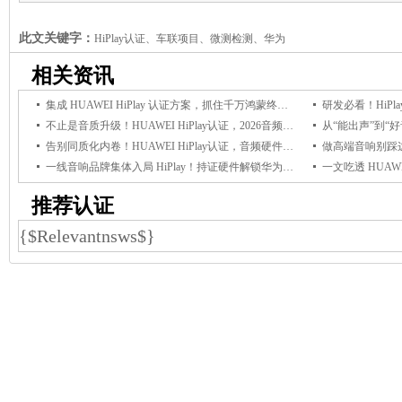
终端增量订单
此文关键字：
HiPlay认证、车联项目、微测检测、华为
相关资讯
集成 HUAWEI HiPlay 认证方案，抓住千万鸿蒙终端增量订单
不止是音质升级！HUAWEI HiPlay认证，2026音频品牌渠道破局与溢价变现利器
告别同质化内卷！HUAWEI HiPlay认证，音频硬件厂商的2026破局新机遇
一线音响品牌集体入局 HiPlay！持证硬件解锁华为全渠道供应链资源
推荐认证
{$Relevantnsws$}