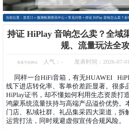
当前位置：
首页11
»
微测检测资讯中心
»
常见问答
»
持证 HiPlay 音响怎么
持证 HiPlay 音响怎么卖？全
规、流量玩法全
人气：
-
发表时间：2026-07-01
查看手机网址
同样一台HiFi音箱，有无HUAWEI Hi
线下进店转化率、客单价差距显著。很多
HiPlay证书，却不懂如何利用生态资质
鸿蒙系统流量扶持与高端产品溢价优势。
门店、私域社群、礼品集采四大渠道，拆解H
运营打法，同时规避虚假宣传合规风险。