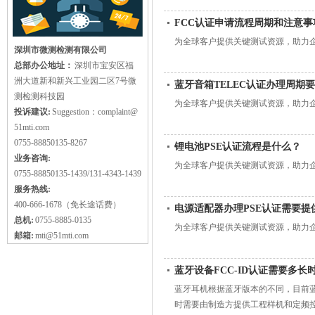
FCC认证申请流程周期和注意事
为全球客户提供关键测试资源，助力
深圳市微测检测有限公司
总部办公地址：
深圳市宝安区福
洲大道新和新兴工业园二区7号微
蓝牙音箱TELEC认证办理周期
测检测科技园
为全球客户提供关键测试资源，助力
投诉建议:
Suggestion：complaint@
51mti.com
0755-88850135-8267
锂电池PSE认证流程是什么？
业务咨询:
为全球客户提供关键测试资源，助力
0755-88850135-1439/131-4343-1439
服务热线:
400-666-1678（免长途话费）
电源适配器办理PSE认证需要提
总机:
0755-8885-0135
为全球客户提供关键测试资源，助力
邮箱:
mti@51mti.com
蓝牙设备FCC-ID认证需要多长
蓝牙耳机根据蓝牙版本的不同，目前蓝牙版
时需要由制造方提供工程样机和定频控