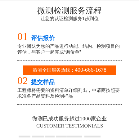
底
微测检测服务流程
CERTIFICATION TESTING
FIELD
让您的认证检测服务1步到位
产品的开发至量
产阶段给予支援
随时报告进度提
06
供建议直至通过
一次握手
终身服务
SAVE 2-30 DAY PERIOD
随时随地尊享咨
询辅导服务
厂检辅导，确保
日常生产质量
终身证书更新及
维护
微测已成功服务超过1000家企业
CUSTOMER TESTIMONIALS