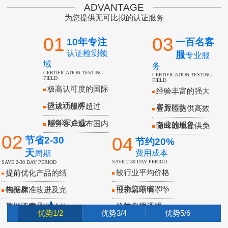
ADVANTAGE
为您提供无可比拟的认证服务
01
03
一百名客
10年专注
认证检测领
服
专业服
域
务
CERTIFICATION TESTING
CERTIFICATION TESTING
FIELD
FIELD
极高认可度的国际
经验丰富的强大
级认证品牌
已成功服务超过
客服团队
全方位提供高效
1000家企业
服务客户遍布国内
专业的服务
随时随地提供免
02
04
节省2-30
和国际各区域
节约20%
费项目咨询
天
费用成本
周期
SAVE 2-30 DAY PERIOD
SAVE 2-30 DAY PERIOD
较行业平均价格
提前优化产品的结
可为您节省20%
构品质
报价清晰明了，
依据标准改进及完
价格合理透明
善认证产品
认证履行承诺，
短期内完成测试并
05
二种方式
优势1/2
优势3/4
优势5/6
为您负责到
绝不掺水
取得认证证书