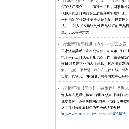
[行业新闻]CCC与CQC是一样的吗?
http://www.mtitest.com/Article/article-32261708
CCC认证简介 2001年12月，国家质
代原来的进口商品安全质量许可制度和电工产
一种法定的强制性安全认证制度，也是国
法。 列入《实施强制性产品认证的产品
缆、玩具等20大类
http://www.mtitest.com/Article/article-87630943
[行业新闻]平行进口汽车 3C认证放宽
国家认监委近日发布公告称，自今年1月1日
汽车平行进口认证实施试点工作，主要措施
昨日记者走访业内人士获悉，这意味着制约
解。“之前，平行进口汽车在进行3C认证环
管部门的承认。”中国电子商务研究中心特
http://www.mtitest.com/Article/article-16780939
[行业新闻]【国内】一致推荐的深圳3
许多客户是通过搜索“深圳3C认证”找到了
成功案例，还是勇敢的选择相信我们，并觉得
么？那就来看看我们的客户成功案例吧！
http://www.mtitest.com/Article/article-09550931