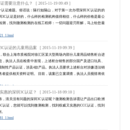
认证需要注意什么？
[ 2015-11-19 09:49 ]
个认证难题。俗话说：隔行如隔山，对于第一次办理深圳3C认证的的
圳3C认证是好的，什么样的检测机构值得相信，什么样的价格是最公
检测，找到微测检测的在线工程师：一切问题迎刃而解，马上给您最
221_1.html
3C认证的儿童用品案
[ 2015-11-19 09:39 ]
，联合上海市质检院对徐汇区某大型商场内部分儿童用品销售柜台进
消息，执法人员在检查中发现，上述柜台销售的部分国产及进口玩具、
强制性产品认证，涉及4款产品。执法人员要求上述柜台对涉嫌违法销
售者提供相关资料证明。 目前，该案已立案调查，执法人员视情将依
251_1.html
实惠的深圳3C认证？
[ 2015-11-18 09:10 ]
靠，清关没有问题的深圳3C认证呢？微测检测告诉需让产品出口欧洲
C认证，您就可以找到微测检测，找到权威又实惠的CCC认证，找到
例。
381_1.html