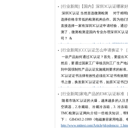
[行业新闻]【国内】深圳3C认证哪家
深圳3C认证 当然首选微测检测 对于精明
选择价格非常低的检测机构合作。因为他们
直接选择一家有深圳3C认证申请经验，通
测了，微测检测是国内专业办理深圳3C认
司？ &
http://www.mtitest.com/Article/article-85981344
[行业新闻]CCC认证怎么申请换证？
[
一款产品如何通过3C认证？首先，要提出3
然后，要通过国家工厂审核员到工厂生产地
到中国强制性产品认证实施规则要求的标准。
3C认证证书法律有效性必须在3C证书有效期到
书上缴，换发新3C认证证书，如原3C证书已
http://www.mtitest.com/Article/cccrzzmsqh_1.htm
[行业新闻]家电产品的EMC认证标准
随着市场3C认证的火爆，越来越多的人注意
空调器，2.冷藏箱、冷藏冷冻箱，3. 冷冻箱，4
TMC检测认证网向介绍一些相关知识，帮助
下： GB4343.2-1999《电磁兼容家用电
http://www.mtitest.com/Article/jdcpdemcrz_1.htm