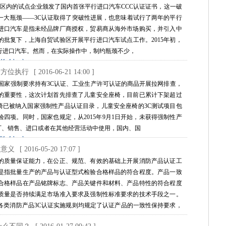
贸区内的试点企业颁发了国内首张平行进口汽车CCC认证证书，这一破
一大瓶颈——3C认证取得了突破性进展，也意味着试行了两年的平行
进口汽车是指未经品牌厂商授权，贸易商从海外市场购买，并引入中
部的批复下，上海自贸试验区开展平行进口汽车试点工作。2015年初，
行进口汽车。然而，在实际操作中，制约瓶颈不少，
541_1.html
全方位执行
[ 2016-06-21 14:00 ]
国家强制要求持有3C认证、工业生产许可认证的商品开展拉网排查，
的重要性，这次计划首先排查了儿童安全座椅，目前已累计下架超过
椅已被纳入国家强制性产品认证目录，儿童安全座椅的3C测试项目包
四项。同时，国家也规定，从2015年9月1日开始，未获得强制性产
出厂、销售、进口或者在其他经营活动中使用，国内、国
281_1.html
的意义
[ 2016-05-20 17:07 ]
的质量保证能力，在公正、规范、有效的基础上开展消防产品认证工
是指批量生产的产品与认证型式检验合格样品的符合程度。产品一致
合格样品在产品铭牌标志、产品关键件和材料、产品特性的符合程度
质量是否持续满足市场准入要求及强制性标准要求的技术手段之一。
各类消防产品3C认证实施规则均规定了认证产品的一致性保持要求，