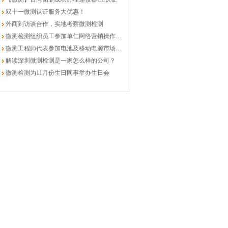
双十一微测认证服务大优惠！
外商到访谈合作，实地考察微测检测
微测检测组织员工参加单仁网络营销操作班复训
微测工程师代表参加电池及移动电源市场准入要求研讨会
解读深圳微测检测是一家怎么样的公司？
微测检测为11月份生日同事举办生日会