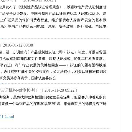
有什么不同？
[ 2016-01-27 09:42 ]
051_1.html
检总局发布了《强制性产品认证管理规定》，以强制性产品认证制度替
品安全认证制度。中国强制性产品认证简称CCC认证或3C认证。是
际上广泛采用的保护消费者权益、维护消费者人身财产安全的基本做
目录》中的产品包括家用电器、汽车、安全玻璃、医疗器械、电线电
271_1.html
[ 2016-01-12 09:38 ]
起，进一步调整汽车产品强制性认证（即3C认证）制度，开展自贸区
包括放宽制造商授权文件要求、调整认证模式、简化工厂检查要求。
平行进口汽车行业发展的关键性因素——3C认证的问题有望得以破
节，必须提交厂商相关的授权文件，如无法提供，相关认证很难得到监
约研究员孙彦良表示，国家认监委的公
201_1.html
C认证机构-微测检测！
[ 2015-11-28 09:22 ]
微测检测，虽然找到微测检测的实验室是在深圳，但是客户冲着众多的
要做一个系列产品的深圳3C认证?申请。想知道客户的选择是否正确
141_1.html