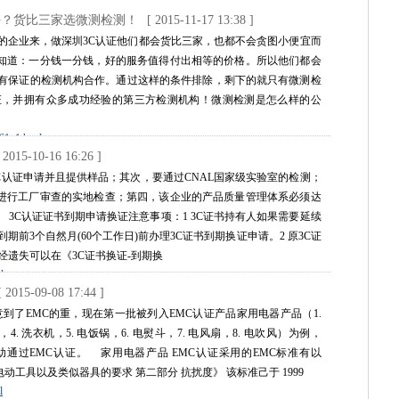
好？货比三家选微测检测！
[ 2015-11-17 13:38 ]
的企业来，做深圳3C认证他们都会货比三家，也都不会贪图小便宜而
知道：一分钱一分钱，好的服务值得付出相等的价格。所以他们都会
过有保证的检测机构合作。通过这样的条件排除，剩下的就只有微测检
证，并拥有众多成功经验的第三方检测机构！微测检测是怎么样的公
061_1.html
 2015-10-16 16:26 ]
C认证申请并且提供样品；其次，要通过CNAL国家级实验室的检测；
进行工厂审查的实地检查；第四，该企业的产品质量管理体系必须达
 3C认证证书到期申请换证注意事项：1 3C证书持有人如果需要延续
期前3个自然月(60个工作日)前办理3C证书到期换证申请。2 原3C证
经遗失可以在《3C证书换证-到期换
l
[ 2015-09-08 17:44 ]
到了EMC的重，现在第一批被列入EMC认证产品家用电器产品（1.
. 洗衣机，5. 电饭锅，6. 电熨斗，7. 电风扇，8. 电吹风）为例，
通过EMC认证。 家用电器产品 EMC认证采用的EMC标准有以
器、电动工具以及类似器具的要求 第二部分 抗扰度》 该标准己于 1999
l