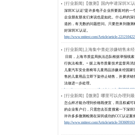
[行业新闻]【微测】国内申请深圳3C
深圳3C认证?是许多电子企业所要面对的一
企业朋友朋友们来说也是如此。什么样的深
道的，有无数的问题想问。只要您来到微测
好深圳3C认证。
http://www.mtitest.com/Article/article-22121042
[行业新闻]上海集中查处涉嫌销售未经
日前，上海市质监局执法总队根据举报线索
行执法检查。= 据上海市质量技术监督局
儿童汽车安全座椅等儿童用品涉嫌未经国家
售的儿童用品立即下架停止销售，并要求销
法做进一步处理。
http://www.mtitest.com/Article/article-71280940
[行业新闻]【微测】哪里可以办理到最
怎么样才能办理到价格既便宜，而且权威可
的企业客户们，只需您去百度搜索一下深圳3
许许多多微测检测在深圳成功的CCC认证案
http://www.mtitest.com/Article/article-59360916