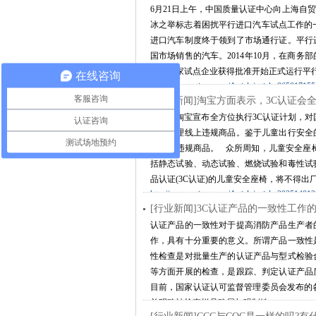
6月21日上午，中国质量认证中心向上海自
冰之举标志着困扰平行进口汽车试点工作的
进口汽车制度终于领到了市场通行证。平行
国市场销售的汽车。2014年10月，在商务
首批17家试点企业获得批准开始正式运行平
在线咨询
http://www.mtitest.com/Article/article-96501715
客服咨询
[行业新闻]淘宝方面表示，3C认证会
近日，淘宝宣布全方位执行3C认证计划，对
认证咨询
逐批清理线上违规商品。鉴于儿童出行安全
测试场地预约
40万件违规商品。 众所周知，儿童安全座
括静态试验、动态试验、燃烧试验和毒性试验
品认证(3C认证)的儿童安全座椅，将不得
http://www.mtitest.com/Article/article-30351401
[行业新闻]3C认证产品的一致性工作
认证产品的一致性对于提高消防产品生产者
作，具有十分重要的意义。所谓产品一致性
性检查是对批量生产的认证产品与型式检验
等方面开展的检查，是跟踪、判定认证产品
目前，国家认证认可监督管理委员会发布的
并明确被检查样品确属与强制性