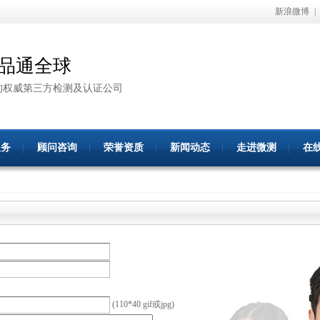
新浪微博
|
品通全球
的权威第三方检测及认证公司
服务
顾问咨询
荣誉资质
新闻动态
走进微测
在
(110*40 gif或jpg)