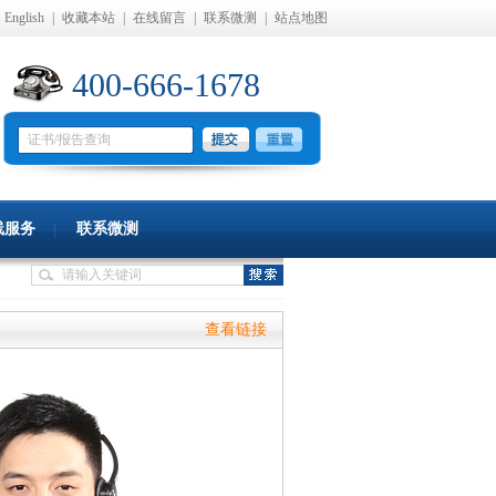
English
|
收藏本站
|
在线留言
|
联系微测
|
站点地图
400-666-1678
线服务
联系微测
查看链接