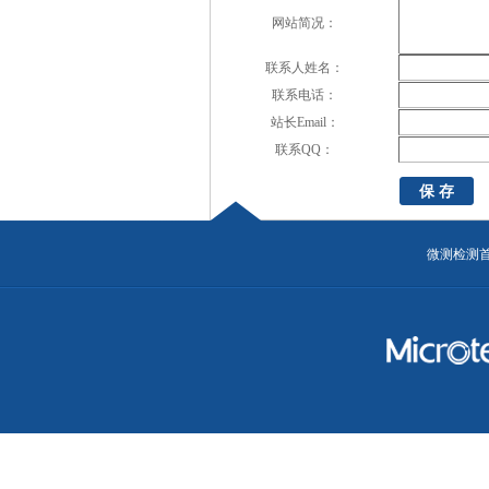
网站简况：
联系人姓名：
联系电话：
站长Email：
联系QQ：
微测检测